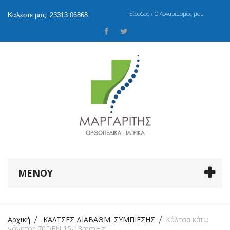
Είσοδος / Ο Λογαριασμός μου
Καλέστε μας: 23313 06868
ΜΕΝΟΎ
Αρχική
ΚΑΛΤΣΕΣ ΔΙΑΒΑΘΜ. ΣΥΜΠΙΕΣΗΣ
Κάλτσα κάτω
γόνατος 70DEN 15-18mmHg